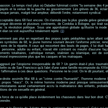
passion. Le temps n'est plus où Daladier fulminait contre "la semaine des 4 je
payés et la venue de la gauche au gouvernement. Les grèves de 36, éclair q
 presque jamais, malgré leur ampleur, débordé l'ordre, notamment syndical.
cceptable dans 68 l'est encore. On n'annule pas la plus grande grève générale
gue décennie et plusieurs continents, de Cordoba à Bologne, qui tirait sa 
us: la révolution politique. Sous une approbation globale qu'illustre la mode d
t élan se voit aujourd'hui totalement rejeté.
(1)
emment pas plus en regrettant des propos jugés pédophiles qu'en allant sié
 des symboles de 68, le jeune homme souriant devant l'uniforme policier, re
 sens de la répartie. A ceux qui ressortent des bouts de pages, il lui était f
, personne, adulte ou enfant, n'avait été contraint ou meurtri d'aucune faço
ements totalitaires, catholique romain, stalinien ou islamique, est de s
 moral impressionne plus que les casques et les matraques.
é aggravé par l'utopisme irresponsable de 68 ? Un gamin était-il plus trauma
Berlin ou de San Francisco qu'à l'abri d'une saine famille recomposée du XXI
'affirmative à ces deux questions. Personne ne le croit. On le dit pourtant, et
e-droite assimile Mai 68 à un "crime contre l'humanité", l'homme moderne 
x propos "réacs". Or, le même homme moderne peut presque sérieusement 
testataires aurait certainement accru la maltraitance des enfants, probab
tions de vie sexuelle en général.
 force de ce qu'elle place évidemment les chasseurs dans leur bon droit. C
mprendre.