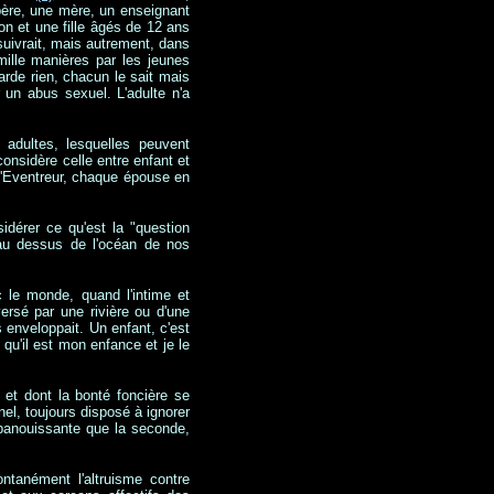
 père, une mère, un enseignant
on et une fille âgés de 12 ans
suivrait, mais autrement, dans
 mille manières par les jeunes
rde rien, chacun le sait mais
r un abus sexuel. L'adulte n'a
 adultes, lesquelles peuvent
considère celle entre enfant et
l'Eventreur, chaque épouse en
dérer ce qu'est la "question
au dessus de l'océan de nos
c le monde, quand l'intime et
aversé par une rivière ou d'une
s enveloppait. Un enfant, c'est
 qu'il est mon enfance et je le
 et dont la bonté foncière se
inel, toujours disposé à ignorer
épanouissante que la seconde,
ntanément l'altruisme contre