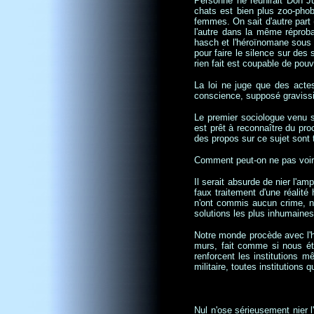
Personne ne réunirait Don Ju
chats est bien plus zoo-phob
femmes. On sait d'autre part 
l'autre dans la même réprob
hasch et l'héroïnomane sous l
pour faire le silence sur des 
rien fait est coupable de pouvo
La loi ne juge que des actes
conscience, supposé graviss
Le premier sociologue venu s
est prêt à reconnaître du pro
des propos sur ce sujet sont 
Comment peut-on ne pas voir 
Il serait absurde de nier l'am
faux traitement d'une réalité 
n'ont commis aucun crime, ni
solutions les plus inhumaines,
Notre monde procède avec l'ho
murs, fait comme si nous éti
renforcent les institutions m
militaire, toutes institutions 
Nul n'ose sérieusement nier l'