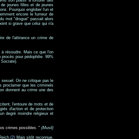
nd son plaisir à torturer des
de jeunes filles et de jeunes
çons. Pourquoi englober l'un et
écemment encore le fumeur de
) du mot "drogue" passait alors
oint si grave que celui qui n'a
ire de l'attirance un crime de
 à résoudre. Mais ce que l'on
un procès pour pédophilie. 99%
 Socrate).
n sexuel. On ne critique pas le
pas proclamer que les criminels
ison donnent au crime une des
itent, l'entoure de mots et de
giés d'action et de protection
 un degré moindre religieux et
nos crimes possibles. "
(Musil)
Reich.
(2)
Mais sitôt reconnue,