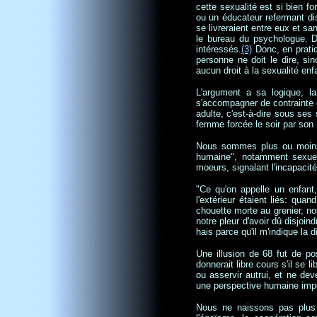
cette sexualité est si bien f
ou un éducateur refermant dis
se livreraient entre eux et 
le bureau du psychologue. Dan
intéressés.
(3)
Donc, en pratiq
personne ne doit le dire, sin
aucun droit à la sexualité enfa
L'argument a sa logique, la
s'accompagner de contrainte et
adulte, c'est-à-dire sous ses
femme forcée le soir par son 
Nous sommes plus ou moins l
humaine", notamment sexuel
moeurs, signalant l'incapacité 
"Ce qu'on appelle un enfant,
l'extérieur étaient liés: quan
chouette morte au grenier, nou
notre pleur d'avoir dû disjoin
hais parce qu'il m'indique la 
Une illusion de 68 fut de po
donnerait libre cours s'il se 
ou asservir autrui, et ne de
une perspective humaine impo
Nous ne naissons pas plus i