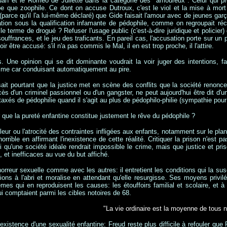
an et le Roméo de Juliette dans la catégorie des "amoureux". Celui qui pre
e que zoophile. Ce dont on accuse Dutroux, c'est le viol et la mise à mort 
(parce qu'il l'a lui-même déclaré) que Gide faisait l'amour avec de jeunes gar
ation sous la qualification infamante de pédophile, comme on regroupait r
e terme de drogué ? Refuser l'usage public (c'est-à-dire juridique et policier
souffrances, et le jeu des traficants. En pareil cas, l'accusation porte sur un p
ir être accusé: s'il n'a pas commis le Mal, il en est trop proche, il l'attire.
. Une opinion qui se dit dominante voudrait la voir juger des intentions, fa
ime car conduisant automatiquement au pire.
ait pourtant que la justice met en scène des conflits que la société renonce
cès d'un criminel passionnel ou d'un gangster, ne peut aujourd'hui être dit d'
taxés de pédophilie quand il s'agit au plus de pédophilo-philie (sympathie pour
que la pureté enfantine constitue justement le rêve du pédophile ?
pleur ou l'atrocité des contraintes infligées aux enfants, notamment sur le pla
horrible en affirmant l'inexistence de cette réalité. Critiquer la prison n'est 
 qu'une société idéale rendrait impossible le crime, mais que justice et pr
 et inefficaces au vue du but affiché.
rreur sexuelle comme avec les autres: il entretient les conditions qui la susc
ons à l'abri et moralise en attendant qu'elle resurgisse. Ses moyens privilé
êmes qui en reproduisent les causes: les étouffoirs familial et scolaire, et à
qui comptaient parmi les cibles notoires de 68.
"La vie ordinaire est la moyenne de tous 
existence d'une sexualité enfantine: Freud reste plus difficile à refouler que 