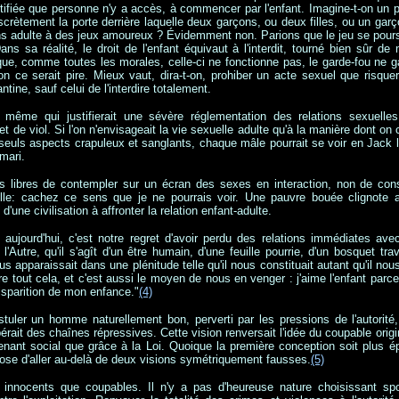
ortifiée que personne n'y a accès, à commencer par l'enfant. Imagine-t-on un
crètement la porte derrière laquelle deux garçons, ou deux filles, ou un garç
sans adulte à des jeux amoureux ? Évidemment non.
Parions que le jeu se pour
s sa réalité, le droit de l'enfant équivaut à l'interdit, tourné bien sûr de
ue, comme toutes les morales, celle-ci ne fonctionne pas, le garde-fou ne ga
on ce serait pire. Mieux vaut, dira-t-on, prohiber un acte sexuel que risque
ntine, sauf celui de l'interdire totalement.
 même qui justifierait une sévère réglementation des relations sexuelles
 de viol. Si l'on n'envisageait la vie sexuelle adulte qu'à la manière dont on 
 seuls aspects crapuleux et san
glants, chaque mâle pourrait se voir en Jack 
mari.
ibres de contempler sur un écran des sexes en interaction, non de consi
le: cachez ce sens que je ne pourrais voir. Une pauvre bouée clignote 
d'une civilisation à affronter la relation enfant-adulte.
 aujourd'hui, c'est notre regret d'avoir perdu des relations immédiates ave
d l'Autre, qu'il s'agît d'un être humain, d'une feuille pourrie, d'un bosquet tr
s apparaissait dans une plénitude telle qu'il nous constituait autant qu'il nou
dre tout cela, et c'est aussi le moyen de nous en venger : j'aime l'enfant parce
disparition de mon enfance."
(4)
stuler un homme naturellement bon, perverti par les pressions de l'autorité,
libérait des chaînes répressives. Cette vision renversait l'idée du coupable orig
venant social que grâce à la Loi. Quoique la première conception soit plus 
se d'aller au-delà de deux visions symétriquement fausses.
(5)
nnocents que coupables. Il n'y a pas d'heureuse nature choisissant spo