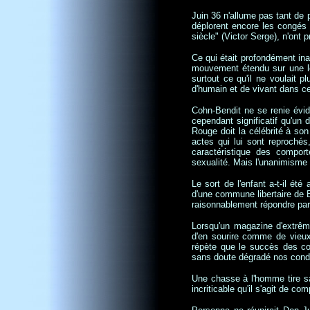
Juin 36 n'allume pas tant de 
déplorent encore les congés 
siècle" (Victor Serge), n'ont
Ce qui était profondément ina
mouvement étendu sur une lon
surtout ce qu'il ne voulait pl
d'humain et de vivant dans ce
Cohn-Bendit ne se renie évid
cependant significatif qu'un
Rouge doit la célébrité à son
actes qui lui sont reprochés
caractéristique des comport
sexualité. Mais l'unanimisme
Le sort de l'enfant a-t-il ét
d'une commune libertaire de 
raisonnablement répondre par l
Lorsqu'un magazine d'extrêm
d'en sourire comme de vieu
répète que le succès des con
sans doute dégradé nos condi
Une chasse à l'homme tire sa
incriticable qu'il s'agit de co