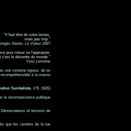
"Il faut être de votre temps,
mais pas trop."
orges Darien, Le Voleur 1897
nce pour mieux se l'approprier.
nt c'est le désordre du monde."
Yves Lemoine
vec une certaine rigueur, de se
ue incompréhensible à la masse
ution Surréaliste
, n°8, 1926)
ue la reconnaissance publique
. Dénonciateurs et témoins de
rès que les cendres de la rue