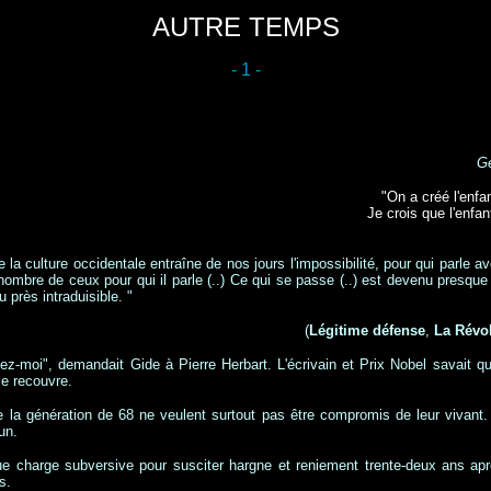
AUTRE TEMPS
- 1 -
Ge
"On a créé l'enfa
Je crois que l'enfa
e la culture occidentale entraîne de nos jours l'impossibilité, pour qui parle a
 nombre de ceux pour qui il parle (..) Ce qui se passe (..) est devenu presq
 près intraduisible. "
(
Légitime défense
,
La Révol
-moi", demandait Gide à Pierre Herbart. L'écrivain et Prix Nobel savait q
le recouvre.
de la génération de 68 ne veulent surtout pas être compromis de leur vivant
un.
ue charge subversive pour susciter hargne et reniement trente-deux ans ap
s.